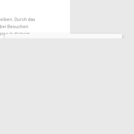
leiben. Durch das
u bei Besuchen
eise in deinem
Hier die obligatorische Dose mit den Cookies ...
Benutzerprofilen
eg für ähnliche