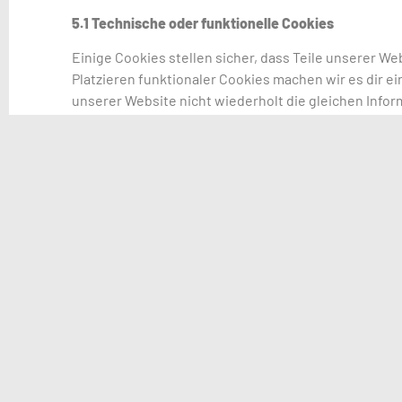
5.1 Technische oder funktionelle Cookies
Einige Cookies stellen sicher, dass Teile unserer We
Platzieren funktionaler Cookies machen wir es dir 
unserer Website nicht wiederholt die gleichen Info
Warenkorb bis du bezahlst. Wir können diese Cookie
5.2 Analysecookies
Da Statistiken anonym erfasst werden, ist keine Erla
5.3 Marketing- / Tracking-Cookies
Marketing- / Tracking-Cookies sind Cookies oder ein
verwendet werden, um Werbung anzuzeigen oder den
Marketingzwecke zu verfolgen.
6. Platzierte Cookies