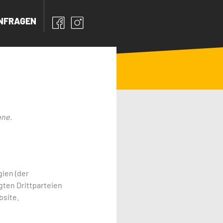
NFRAGEN
one.
ien (der
gten Drittparteien
bsite.