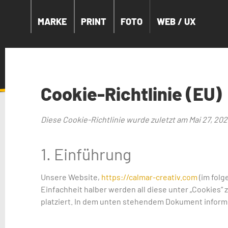
MARKE
PRINT
FOTO
WEB / UX
Cookie-Richtlinie (EU)
Diese Cookie-Richtlinie wurde zuletzt am Mai 27, 202
1. Einführung
Unsere Website,
https://calmar-creativ.com
(im folg
Einfachheit halber werden all diese unter „Cookies
platziert. In dem unten stehendem Dokument inform