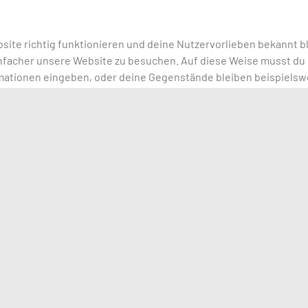
bsite richtig funktionieren und deine Nutzervorlieben bekannt b
einfacher unsere Website zu besuchen. Auf diese Weise musst d
rmationen eingeben, oder deine Gegenstände bleiben beispielsw
s ohne dein Einverständnis platzieren.
ubnis erforderlich, um analytische Cookies zu platzieren.
e andere Form der lokalen Speicherung, die zur Erstellung von 
 Benutzer auf dieser Website oder über mehrere Websites hinw